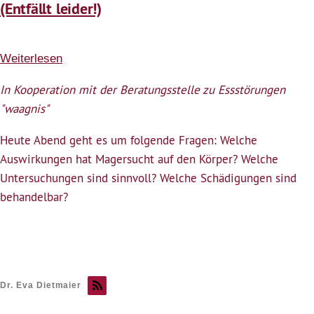
(Entfällt leider!)
Weiterlesen
über
Körperliche
In Kooperation mit der Beratungsstelle zu Essstörungen
Folgen
"waagnis"
von
Magersucht
Heute Abend geht es um folgende Fragen: Welche
-
Auswirkungen hat Magersucht auf den Körper? Welche
(Entfällt
Untersuchungen sind sinnvoll? Welche Schädigungen sind
leider!)
behandelbar?
Dr. Eva Dietmaier