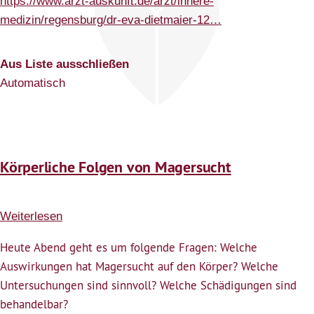
https://www.arzt-auskunft.de/arzt/innere-
medizin/regensburg/dr-eva-dietmaier-12…
Aus Liste ausschließen
Automatisch
Körperliche Folgen von Magersucht
Weiterlesen
über
Körperliche
Heute Abend geht es um folgende Fragen: Welche
Folgen
Auswirkungen hat Magersucht auf den Körper? Welche
von
Untersuchungen sind sinnvoll? Welche Schädigungen sind
Magersucht
behandelbar?