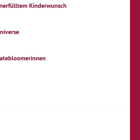
nerfülltem Kinderwunsch
oniverse
 Latebloomerinnen