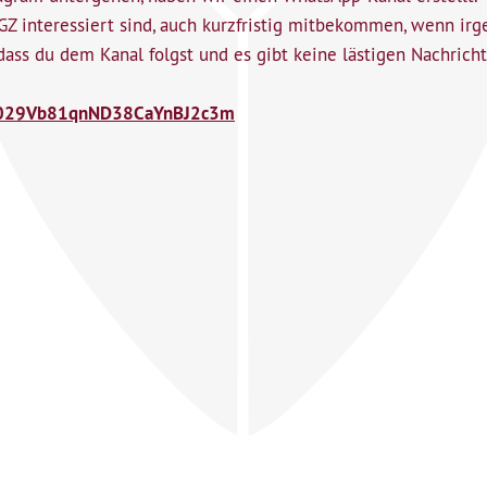
Z interessiert sind, auch kurzfristig mitbekommen, wenn irgen
dass du dem Kanal folgst und es gibt keine lästigen Nachric
l/0029Vb81qnND38CaYnBJ2c3m