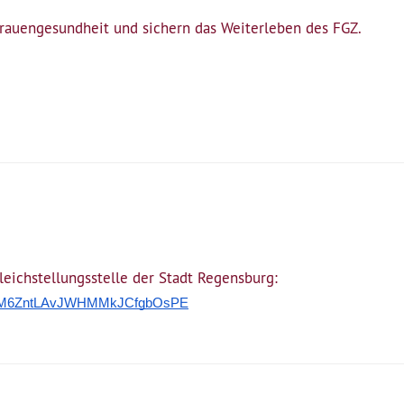
 Frauengesundheit und sichern das Weiterleben des FGZ.
!
eichstellungsstelle der Stadt Regensburg:
m7R4qM6ZntLAvJWHMMkJCfgbOsPE