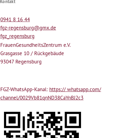
Kontakt
0941 8 16 44
fgz-regensburg@gmx.de
fgz_regensburg
Frauen­Gesundheits­Zentrum e.V.
Grasgasse 10 / Rückgebäude
93047 Regensburg
FGZ-WhatsApp-Kanal:
https:// whatsapp.com/
channel/0029Vb81qnND38CaYnBJ2c3