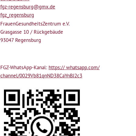
fgz-regensburg@gmx.de
fgz_regensburg
Frauen­Gesundheits­Zentrum e.V.
Grasgasse 10 / Rückgebäude
93047 Regensburg
FGZ-WhatsApp-Kanal:
https:// whatsapp.com/
channel/0029Vb81qnND38CaYnBJ2c3