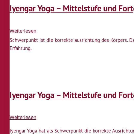
Iyengar Yoga – Mittelstufe und For
Weiterlesen
über
Iyengar
Schwerpunkt ist die korrekte ausrichtung des Körpers. 
Yoga
Erfahrung.
–
Mittelstufe
und
Fortgeschrittene
Iyengar Yoga – Mittelstufe und For
Weiterlesen
über
Iyengar
Iyengar Yoga hat als Schwerpunkt die korrekte Ausrich
Yoga