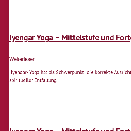
Fortgeschrittene
Iyengar Yoga – Mittelstufe und For
Weiterlesen
über
Iyengar
Iyengar- Yoga hat als Schwerpunkt die korrekte Ausric
Yoga
spiritueller Entfaltung.
–
Mittelstufe
und
Fortgeschrittene