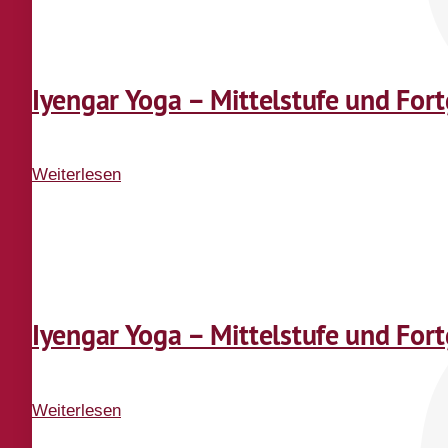
Iyengar Yoga – Mittelstufe und For
Weiterlesen
über
Iyengar
Yoga
–
Mittelstufe
und
Iyengar Yoga – Mittelstufe und For
Fortgeschrittene
Weiterlesen
über
Iyengar