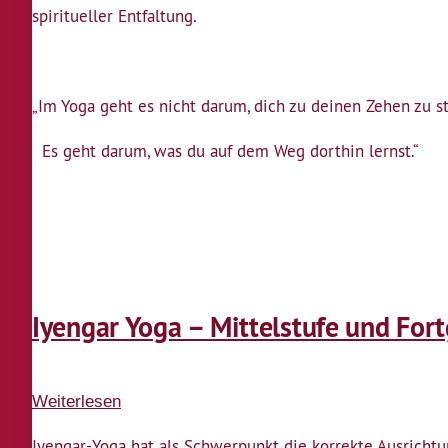
spiritueller Entfaltung.
–
Mittelstufe
und
„Im Yoga geht es nicht darum, dich zu deinen Zehen zu 
Fortgeschrittene
Es geht darum, was du auf dem Weg dorthin lernst.“
Iyengar Yoga – Mittelstufe und For
Weiterlesen
über
Iyengar
Iyengar-Yoga hat als Schwerpunkt die korrekte Ausrich