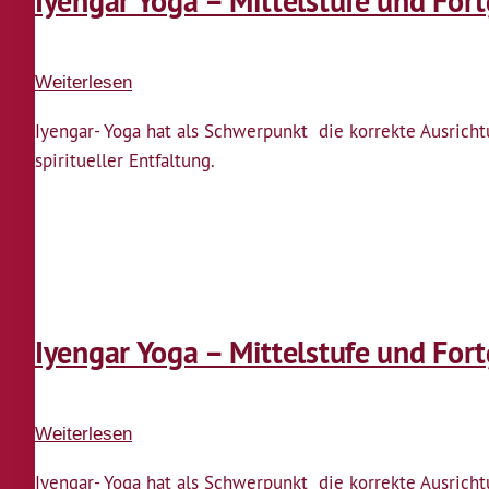
Iyengar Yoga – Mittelstufe und For
Weiterlesen
über
Iyengar
Iyengar- Yoga hat als Schwerpunkt die korrekte Ausric
Yoga
spiritueller Entfaltung.
–
Mittelstufe
und
Fortgeschrittene
Iyengar Yoga – Mittelstufe und For
Weiterlesen
über
Iyengar
Iyengar- Yoga hat als Schwerpunkt die korrekte Ausric