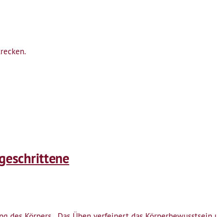
strecken.
tgeschrittene
tung des Körpers. Das Üben verfeinert das Körperbewusstsei