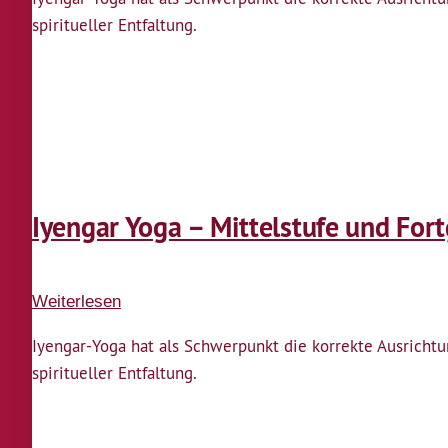
Yoga
spiritueller Entfaltung.
–
Mittelstufe
und
Fortgeschrittene
Iyengar Yoga – Mittelstufe und For
Weiterlesen
über
Iyengar
Iyengar-Yoga hat als Schwerpunkt die korrekte Ausrich
Yoga
spiritueller Entfaltung.
–
Mittelstufe
und