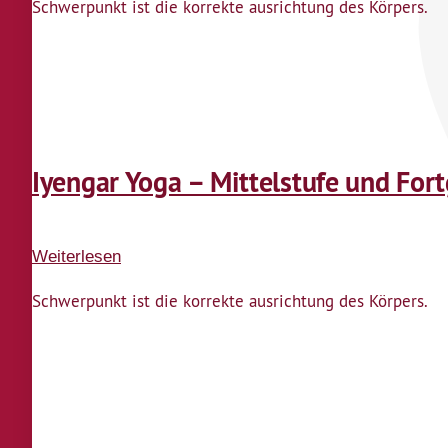
Schwerpunkt ist die korrekte ausrichtung des Körpers.
Yoga
–
Mittelstufe
und
Fortgeschrittene
Iyengar Yoga – Mittelstufe und For
Weiterlesen
über
Iyengar
Schwerpunkt ist die korrekte ausrichtung des Körpers.
Yoga
–
Mittelstufe
und
Fortgeschrittene