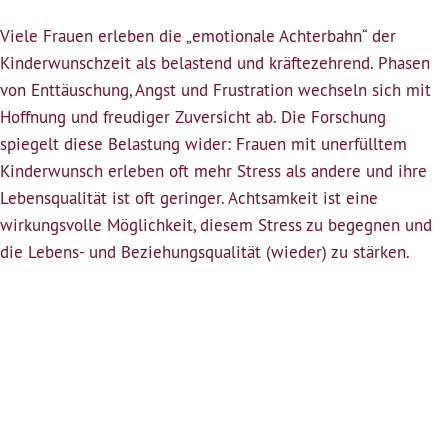
Kinderwunsch
Viele Frauen erleben die „emotionale Achterbahn“ der
–
Kinderwunschzeit als belastend und kräftezehrend. Phasen
wie
von Enttäuschung, Angst und Frustration wechseln sich mit
Achtsamkeit
Hoffnung und freudiger Zuversicht ab. Die Forschung
dich
spiegelt diese Belastung wider: Frauen mit unerfülltem
unterstützen
Kinderwunsch erleben oft mehr Stress als andere und ihre
kann
Lebensqualität ist oft geringer. Achtsamkeit ist eine
(entfällt
wirkungsvolle Möglichkeit, diesem Stress zu begegnen und
leider)
die Lebens- und Beziehungsqualität (wieder) zu stärken.