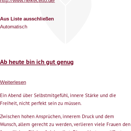
http://www.heikecetto.de/
Aus Liste ausschließen
Automatisch
Ab heute bin ich gut genug
Weiterlesen
über
Ab
Ein Abend über Selbstmitgefühl, innere Stärke und die
heute
Freiheit, nicht perfekt sein zu müssen.
bin
ich
Zwischen hohen Ansprüchen, innerem Druck und dem
gut
Wunsch, allem gerecht zu werden, verlieren viele Frauen den
genug