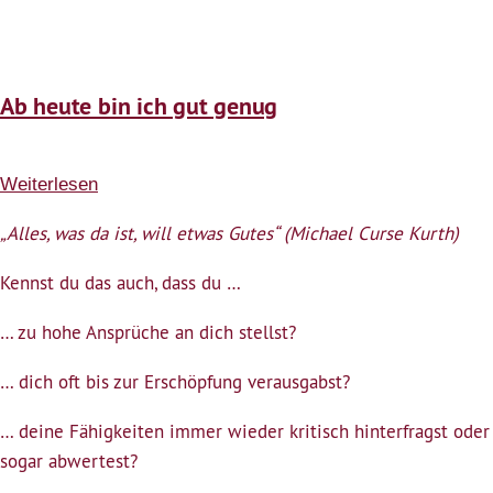
Ab heute bin ich gut genug
Weiterlesen
über
Ab
„Alles, was da ist, will etwas Gutes“ (Michael Curse Kurth)
heute
bin
Kennst du das auch, dass du …
ich
… zu hohe Ansprüche an dich stellst?
gut
genug
… dich oft bis zur Erschöpfung verausgabst?
… deine Fähigkeiten immer wieder kritisch hinterfragst oder
sogar abwertest?