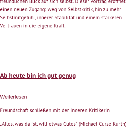
freundlichen Blick auf sich selbst. Dieser Vortrag eröffnet
einen neuen Zugang: weg von Selbstkritik, hin zu mehr
Selbstmitgefühl, innerer Stabilität und einem stärkeren
Vertrauen in die eigene Kraft.
Ab heute bin ich gut genug
Weiterlesen
über
Ab
Freundschaft schließen mit der inneren Kritikerin
heute
bin
„Alles, was da ist, will etwas Gutes“ (Michael Curse Kurth)
ich