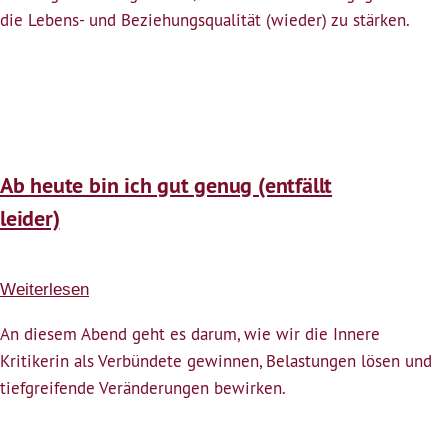
die Lebens- und Beziehungsqualität (wieder) zu stärken.
Ab heute bin ich gut genug (entfällt
leider)
Weiterlesen
über
Ab
An diesem Abend geht es darum, wie wir die Innere
heute
Kritikerin als Verbündete gewinnen, Belastungen lösen und
bin
tiefgreifende Veränderungen bewirken.
ich
gut