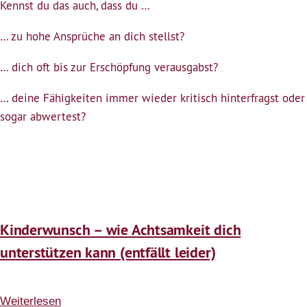
Kennst du das auch, dass du …
ich
… zu hohe Ansprüche an dich stellst?
gut
genug
… dich oft bis zur Erschöpfung verausgabst?
(entfällt
leider)
… deine Fähigkeiten immer wieder kritisch hinterfragst oder
sogar abwertest?
Kinderwunsch – wie Achtsamkeit dich
unterstützen kann (entfällt leider)
Weiterlesen
über