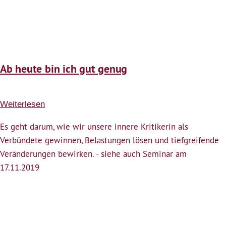
Ab heute bin ich gut genug
Weiterlesen
über
Ab
Es geht darum, wie wir unsere innere Kritikerin als
heute
Verbündete gewinnen, Belastungen lösen und tiefgreifende
bin
Veränderungen bewirken. - siehe auch Seminar am
ich
17.11.2019
gut
genug