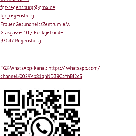
fgz-regensburg@gmx.de
fgz_regensburg
Frauen­Gesundheits­Zentrum e.V.
Grasgasse 10 / Rückgebäude
93047 Regensburg
FGZ-WhatsApp-Kanal:
https:// whatsapp.com/
channel/0029Vb81qnND38CaYnBJ2c3