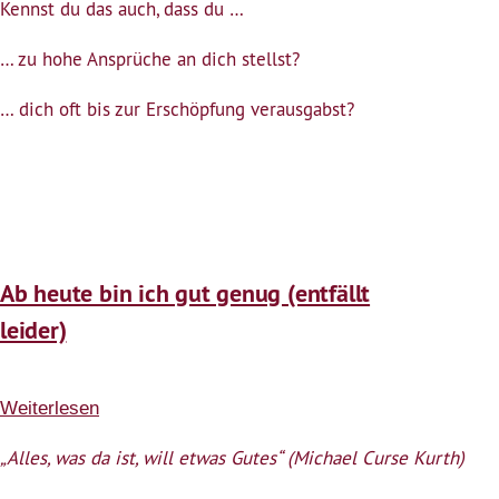
Kennst du das auch, dass du …
gut
genug
… zu hohe Ansprüche an dich stellst?
… dich oft bis zur Erschöpfung verausgabst?
Ab heute bin ich gut genug (entfällt
leider)
Weiterlesen
über
Ab
„Alles, was da ist, will etwas Gutes“ (Michael Curse Kurth)
heute
bin