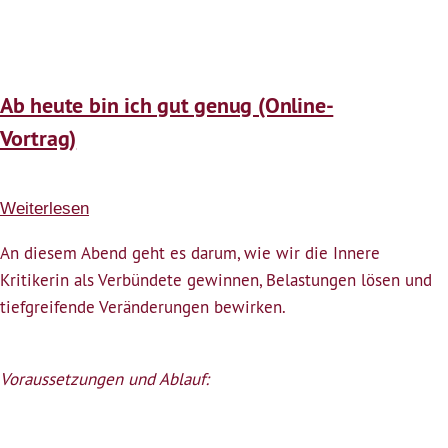
genug
(entfällt
leider)
Ab heute bin ich gut genug (Online-
Vortrag)
Weiterlesen
über
Ab
An diesem Abend geht es darum, wie wir die Innere
heute
Kritikerin als Verbündete gewinnen, Belastungen lösen und
bin
tiefgreifende Veränderungen bewirken.
ich
gut
genug
Voraussetzungen und Ablauf:
(Online-
Vortrag)