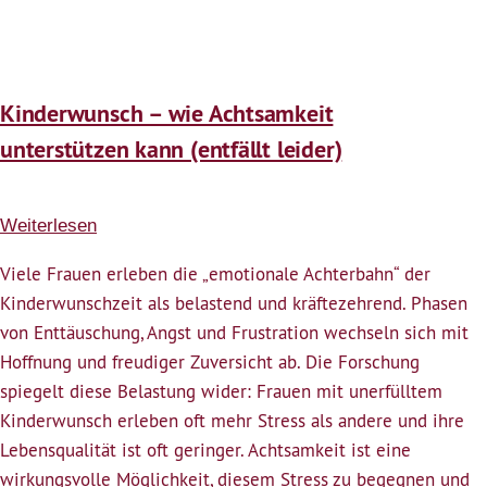
Kinderwunsch – wie Achtsamkeit
unterstützen kann (entfällt leider)
Weiterlesen
über
Kinderwunsch
Viele Frauen erleben die „emotionale Achterbahn“ der
–
Kinderwunschzeit als belastend und kräftezehrend. Phasen
wie
von Enttäuschung, Angst und Frustration wechseln sich mit
Achtsamkeit
Hoffnung und freudiger Zuversicht ab. Die Forschung
unterstützen
spiegelt diese Belastung wider: Frauen mit unerfülltem
kann
Kinderwunsch erleben oft mehr Stress als andere und ihre
(entfällt
Lebensqualität ist oft geringer. Achtsamkeit ist eine
leider)
wirkungsvolle Möglichkeit, diesem Stress zu begegnen und