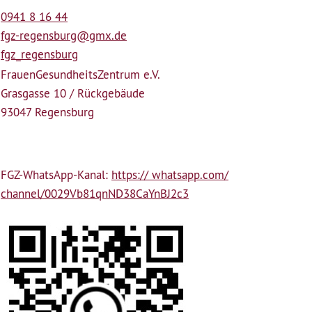
0941 8 16 44
fgz-regensburg@gmx.de
fgz_regensburg
Frauen­Gesundheits­Zentrum e.V.
Grasgasse 10 / Rückgebäude
93047 Regensburg
FGZ-WhatsApp-Kanal:
https:// whatsapp.com/
channel/0029Vb81qnND38CaYnBJ2c3